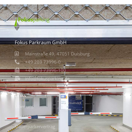
Fokus Parkraum GmbH
Mainstraße 49, 47051 Duisburg
+49 203 73996-0
+49 203 73996-100
info@fokusparking.de
Links
Über uns
Kontakt
Dauerparkervertrag